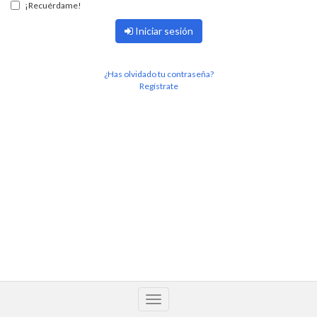
¡Recuérdame!
Iniciar sesión
¿Has olvidado tu contraseña?
Regístrate
Alternar
navegación